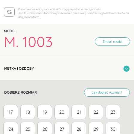
Prezentowane kolory i odcienie skór mogą się różnić w rzeczywistości.
Jest to uzależnione od pochłonięcia barwnika przez skórę oraz przez wyświetlanie kolorów na
danym monitorze.
MODEL
M. 1003
Zmień model
METKA I OZDOBY
DOBIERZ ROZMIAR
Jak dobrać rozmiar?
17
18
19
20
21
22
23
24
25
26
27
28
29
30